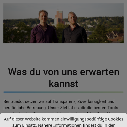
Was du von uns erwarten
kannst
Bei truedo. setzen wir auf Transparenz, Zuverlässigkeit und
persönliche Betreuung. Unser Ziel ist es, dir die besten Tools
und den besten Support zu bieten, damit du deine Coaching-
Auf dieser Website kommen einwilligungsbedürftige Cookies
Praxis effizienter und erfolgreicher gestalten kannst.
zum Einsatz. Nähere Informationen findest du in der