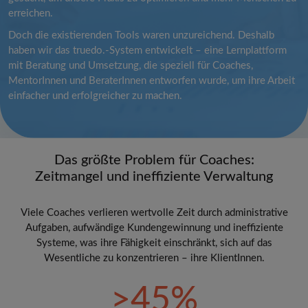
erreichen.
Doch die existierenden Tools waren unzureichend. Deshalb
haben wir das truedo.-System entwickelt – eine Lernplattform
mit Beratung und Umsetzung, die speziell für Coaches,
MentorInnen und BeraterInnen entworfen wurde, um ihre Arbeit
einfacher und erfolgreicher zu machen.
Das größte Problem für Coaches:
Zeitmangel und ineffiziente Verwaltung
Viele Coaches verlieren wertvolle Zeit durch administrative
Aufgaben, aufwändige Kundengewinnung und ineffiziente
Systeme, was ihre Fähigkeit einschränkt, sich auf das
Wesentliche zu konzentrieren – ihre KlientInnen.
>45%