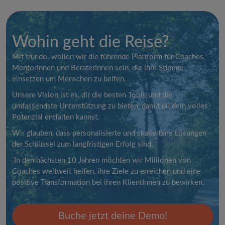
Wohin geht die Reise?
Mit truedo. wollen wir die führende Plattform für Coaches,
MentorInnen und BeraterInnen sein, die ihre Stimme
einsetzen um Menschen zu helfen.
Unsere Vision ist es, dir die besten Tools und die
umfassendste Unterstützung zu bieten, damit du dein volles
Potenzial entfalten kannst.
Wir glauben, dass personalisierte und skalierbare Lösungen
der Schlüssel zum langfristigen Erfolg sind.
In den nächsten 10 Jahren möchten wir Millionen von
Coaches weltweit helfen, ihre Ziele zu erreichen und eine
positive Transformation bei ihren KlientInnen zu bewirken.
Buche jetzt deine Demo!